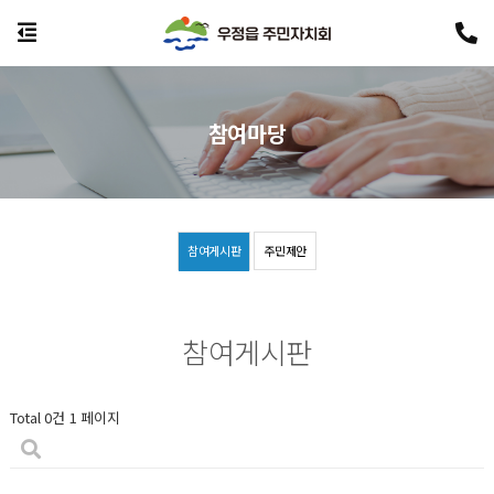
참여마당
참여게시판
주민제안
참여게시판
Total 0건
1 페이지