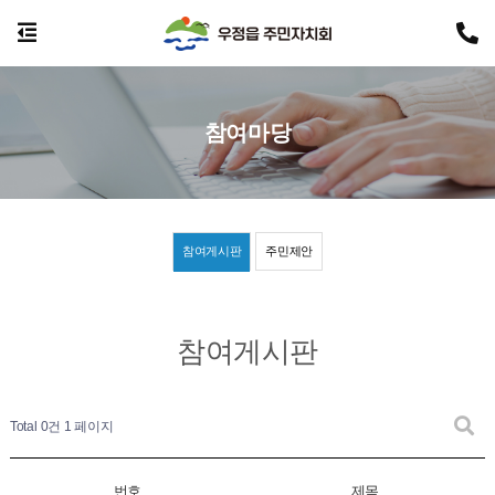
참여마당
참여게시판
주민제안
참여게시판
Total 0건
1 페이지
번호
제목