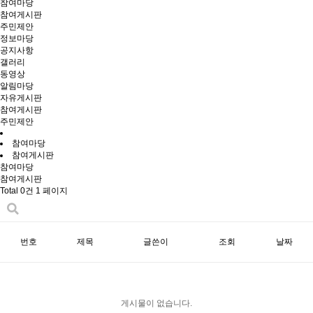
참여마당
참여게시판
주민제안
정보마당
공지사항
갤러리
동영상
알림마당
자유게시판
참여게시판
주민제안
참여마당
참여게시판
참여마당
참여게시판
Total 0건
1 페이지
번호
제목
글쓴이
조회
날짜
게시물이 없습니다.