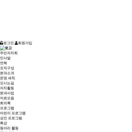
로그인
회원가입
주민자치회
인사말
연혁
조직구성
분과소개
운영 세칙
오시는길
자치활동
분과사업
자료모음
회의록
프로그램
어린이 프로그램
성인 프로그램
특강
동아리 활동