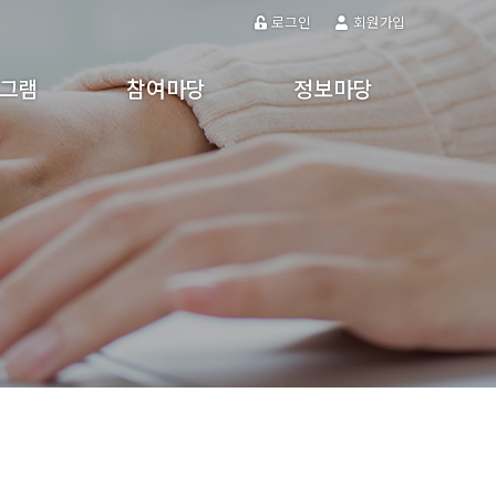
로그인
회원가입
그램
참여마당
정보마당
프로그램
참여게시판
공지사항
프로그램
주민제안
갤러리
강
동영상
 활동
알림마당
자유게시판