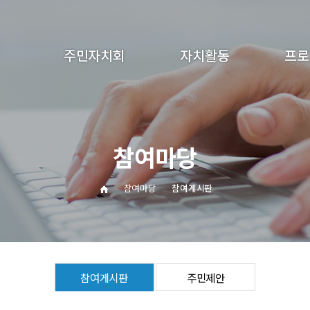
주민자치회
자치활동
프로
인사말
분과사업
어린이 
연혁
자료모음
성인 
참여마당
조직구성
회의록
특
분과소개
동아리
참여마당
참여게시판
운영 세칙
오시는길
참여게시판
주민제안