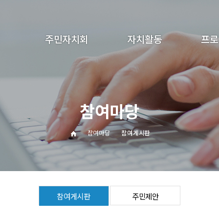
주민자치회
자치활동
프로
인사말
분과사업
어린이 
연혁
자료모음
성인 
참여마당
조직구성
회의록
특
분과소개
동아리
참여마당
참여게시판
운영 세칙
오시는길
참여게시판
주민제안