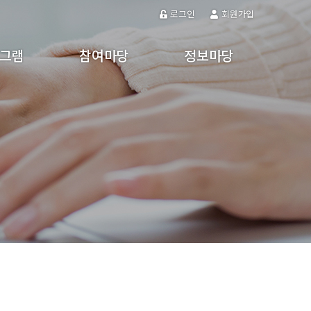
로그인
회원가입
그램
참여마당
정보마당
프로그램
참여게시판
공지사항
프로그램
주민제안
갤러리
강
동영상
 활동
알림마당
자유게시판