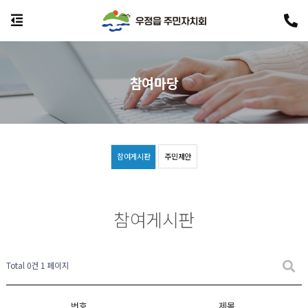
참여마당
참여게시판
주민제안
참여게시판
Total 0건
1 페이지
번호
제목