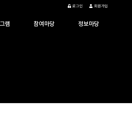
로그인
회원가입
그램
참여마당
정보마당
프로그램
참여게시판
공지사항
프로그램
주민제안
갤러리
강
동영상
 활동
알림마당
자유게시판