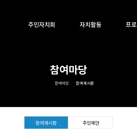
주민자치회
자치활동
프로
인사말
분과사업
어린이 
연혁
자료모음
성인 
참여마당
조직구성
회의록
특
분과소개
동아리
참여마당
참여게시판
운영 세칙
오시는길
참여게시판
주민제안