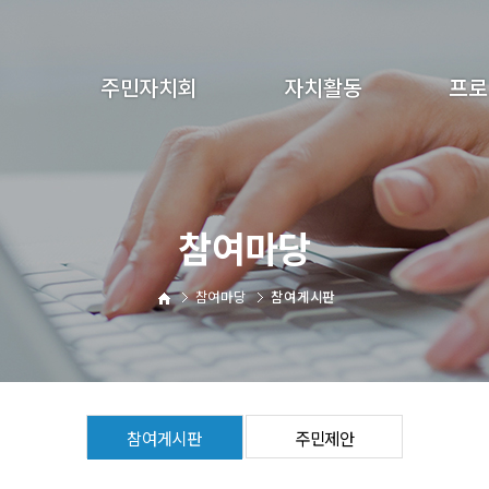
주민자치회
자치활동
프로
인사말
분과사업
어린이 
연혁
자료모음
성인 
참여마당
조직구성
회의록
특
분과소개
동아리
참여마당
참여게시판
운영 세칙
오시는길
참여게시판
주민제안