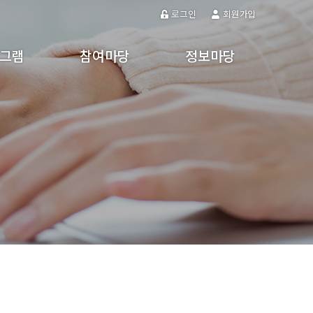
로그인
회원가입
그램
참여마당
정보마당
프로그램
참여게시판
공지사항
프로그램
주민제안
갤러리
강
동영상
 활동
알림마당
자유게시판