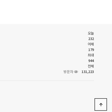
오늘
232
어제
179
최대
944
전체
방문자
131,223