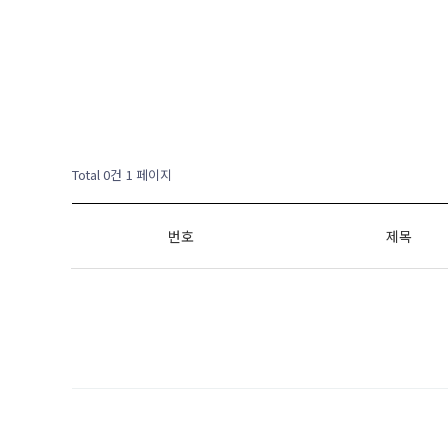
Total 0건
1 페이지
번호
제목