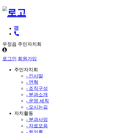
우정읍 주민자치회
로그인
회원가입
주민자치회
- 인사말
- 연혁
- 조직구성
- 분과소개
- 운영 세칙
- 오시는길
자치활동
- 분과사업
- 자료모음
- 회의록