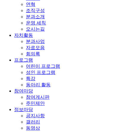
연혁
조직구성
분과소개
운영 세칙
오시는길
자치활동
분과사업
자료모음
회의록
프로그램
어린이 프로그램
성인 프로그램
특강
동아리 활동
참여마당
참여게시판
주민제안
정보마당
공지사항
갤러리
동영상