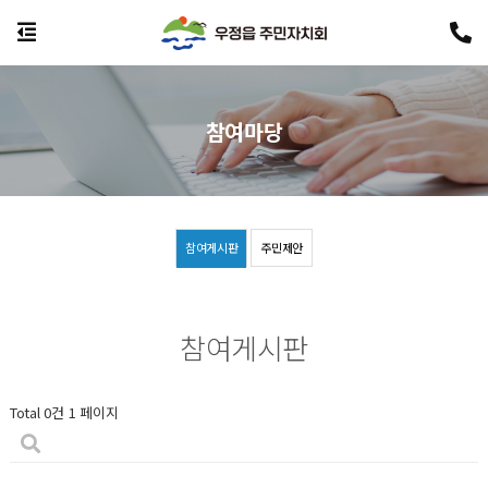
참여마당
참여게시판
주민제안
참여게시판
Total 0건
1 페이지