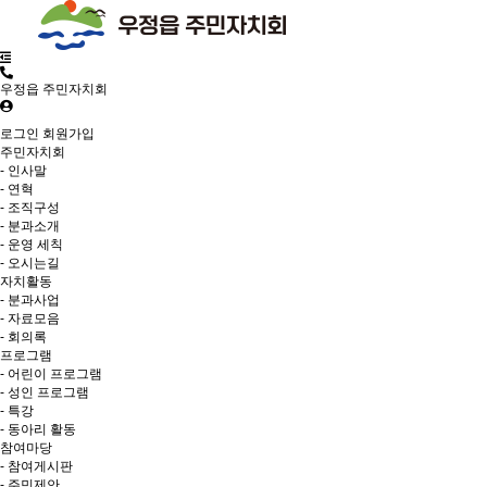
우정읍 주민자치회
로그인
회원가입
주민자치회
- 인사말
- 연혁
- 조직구성
- 분과소개
- 운영 세칙
- 오시는길
자치활동
- 분과사업
- 자료모음
- 회의록
프로그램
- 어린이 프로그램
- 성인 프로그램
- 특강
- 동아리 활동
참여마당
- 참여게시판
- 주민제안