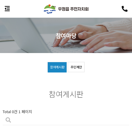
참여마당
참여게시판
주민제안
참여게시판
Total 0건
1 페이지