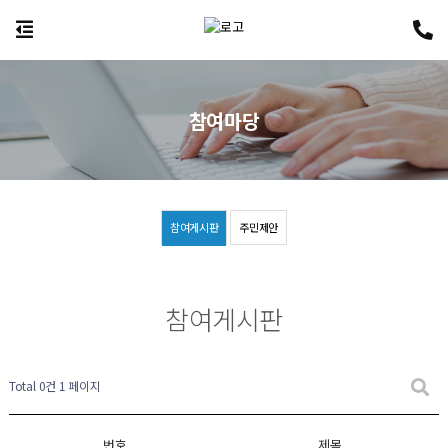
참여마당
참여게시판
주민제안
참여게시판
Total 0건
1 페이지
번호
제목