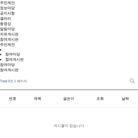
주민제안
정보마당
공지사항
갤러리
동영상
알림마당
자유게시판
참여게시판
주민제안
참여마당
참여게시판
참여마당
참여게시판
Total 0건
1 페이지
번호
제목
글쓴이
조회
날짜
게시물이 없습니다.