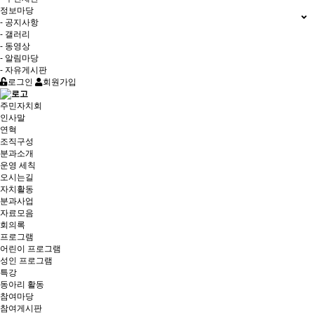
정보마당
- 공지사항
- 갤러리
- 동영상
- 알림마당
- 자유게시판
로그인
회원가입
주민자치회
인사말
연혁
조직구성
분과소개
운영 세칙
오시는길
자치활동
분과사업
자료모음
회의록
프로그램
어린이 프로그램
성인 프로그램
특강
동아리 활동
참여마당
참여게시판