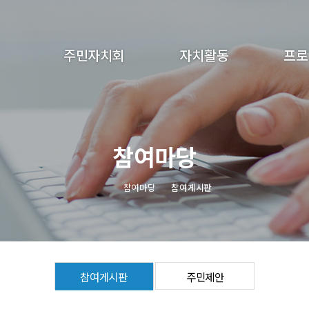
주민자치회
자치활동
프로
인사말
분과사업
어린이 
연혁
자료모음
성인 
참여마당
조직구성
회의록
특
분과소개
동아리
참여마당
참여게시판
운영 세칙
오시는길
참여게시판
주민제안