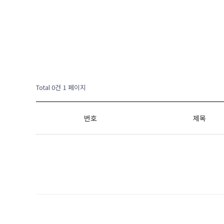
Total 0건
1 페이지
번호
제목