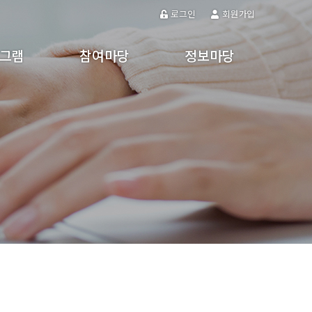
로그인
회원가입
그램
참여마당
정보마당
프로그램
참여게시판
공지사항
프로그램
주민제안
갤러리
강
동영상
 활동
알림마당
자유게시판